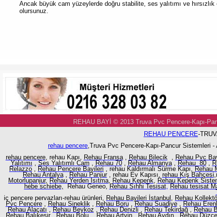
Ancak büyük cam yüzeylerde doğru stabilite, ses yalıtımı ve hırsızlık
olursunuz.
REHAU BAYİ © 2013 Truva Pvc Pencere-Kapı-
REHAU PENCERE
-TRUV
rehau pencere
,Truva Pvc Pencere-Kapı-Pancur Sistemleri -
rehau pencere
, rehau Kapı,
Rehau Fransa
,
Rehau Bilecik
,
Rehau Pvc Ba
Yalıtımı
,
Ses Yalıtımlı Cam
,
Rehau 70
,
Rehau Almanya
,
Rehau 80
,
R
Relazzo
,
Rehau Pencere Bayileri
, rehau Kaldırmalı Sürme Kapı,
Rehau M
Rehau Antalya
,
Rehau Panjur
, rehau Ev Kapısı,
rehau Kış Bahçesi
,
Motorlupanjur,
Rehau Yerden Isıtma
,
Rehau Kepenk
,
Rehau Kepenk Sistem
hebe schiebe,
Rehau Geneo,
Rehau Sıhhi Tesisat
,
Rehau tesisat M
iç pencere pervazları-rehau ürünleri,
Rehau Bayileri İstanbul
,
Rehau Kollektö
Pvc Pencere
,
Rehau Sineklik
,
Rehau Boru
,
Rehau Suadiye
,
Rehau Eren
Rehau Alaçatı
,
Rehau Beykoz
,
Rehau Denizli
,
Rehau Tekirdağ
,
Rehau B
Rehau Balıkesir
,
Rehau Bolu
,
Rehau Artvin
,
Rehau Aydın
,
Rehau Düzc