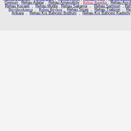
Giresun
,
Rehau Adalar
,
Rehau Arnavutköy
,
Rehau
Ataşehir
,
Rehau Avcıl
Rehau Kocaeli
,
Rehau Muğla
,
Rehau Sakarya
,
Rehau Samsun
,
Reh
Büyükçekmece
,
Rehau
Beykoz
,
Rehau Sivas
,
Rehau Trabzon
,
Re
Ankara
,
Rehau Kış Bahçesi Bodrum
,
Rehau Kış Bahçesi Kadıköy