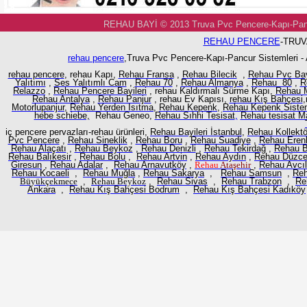
REHAU BAYİ © 2013 Truva Pvc Pencere-Kapı-
REHAU PENCERE
-TRUV
rehau pencere
,Truva Pvc Pencere-Kapı-Pancur Sistemleri -
rehau pencere
, rehau Kapı,
Rehau Fransa
,
Rehau Bilecik
,
Rehau Pvc Ba
Yalıtımı
,
Ses Yalıtımlı Cam
,
Rehau 70
,
Rehau Almanya
,
Rehau 80
,
R
Relazzo
,
Rehau Pencere Bayileri
, rehau Kaldırmalı Sürme Kapı,
Rehau M
Rehau Antalya
,
Rehau Panjur
, rehau Ev Kapısı,
rehau Kış Bahçesi
,
Motorlupanjur,
Rehau Yerden Isıtma
,
Rehau Kepenk
,
Rehau Kepenk Sistem
hebe schiebe,
Rehau Geneo,
Rehau Sıhhi Tesisat
,
Rehau tesisat M
iç pencere pervazları-rehau ürünleri,
Rehau Bayileri İstanbul
,
Rehau Kollektö
Pvc Pencere
,
Rehau Sineklik
,
Rehau Boru
,
Rehau Suadiye
,
Rehau Eren
Rehau Alaçatı
,
Rehau Beykoz
,
Rehau Denizli
,
Rehau Tekirdağ
,
Rehau B
Rehau Balıkesir
,
Rehau Bolu
,
Rehau Artvin
,
Rehau Aydın
,
Rehau Düzc
Giresun
,
Rehau Adalar
,
Rehau Arnavutköy
,
Rehau
Ataşehir
,
Rehau Avcıl
Rehau Kocaeli
,
Rehau Muğla
,
Rehau Sakarya
,
Rehau Samsun
,
Reh
Büyükçekmece
,
Rehau
Beykoz
,
Rehau Sivas
,
Rehau Trabzon
,
Re
Ankara
,
Rehau Kış Bahçesi Bodrum
,
Rehau Kış Bahçesi Kadıköy