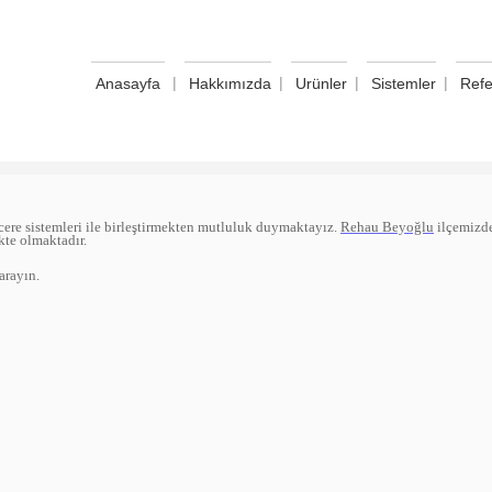
|
|
|
|
Anasayfa
Hakkımızda
Urünler
Sistemler
Refe
cere sistemleri ile birleştirmekten mutluluk duymaktayız.
Rehau Beyoğlu
ilçemizde
ikte olmaktadır.
arayın.