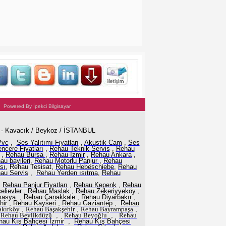
wered By İpekci Bilgisayar
1 - Kavacık / Beykoz / İSTANBUL
Pvc
,
Ses Yalıtımı Fiyatları
,
Akustik Cam
,
Ses
ncere Fiyatları
,
Rehau Teknik Servis
,
Rehau
,
Rehau Bursa
,
Rehau İzmir
,
Rehau Ankara
,
au bayileri
,
Rehau Motorlu Panjur
,
Rehau
sı
, Rehau Tesisat,
Rehau Hebeschiebe
,
Rehau
au Servis
,
Rehau Yerden ısıtma
,
Rehau
,
Rehau Panjur Fiyatları
,
Rehau Kepenk
,
Rehau
lievler
,
Rehau Maslak
,
R
ehau Zekeriyyeköy
,
masya
,
Rehau Çanakkale
,
Rehau Diyarbakır
,
hir
,
Rehau Kayseri
,
Rehau Gaziantep
,
Rehau
kırköy
,
Rehau
Başakşehir
,
Rehau Bayrampaşa
,
,
Rehau
Beylikdüzü
,
Rehau Beyoğlu
,
Rehau
hau Kış Bahçesi İzmir
,
Rehau Kış Bahçesi