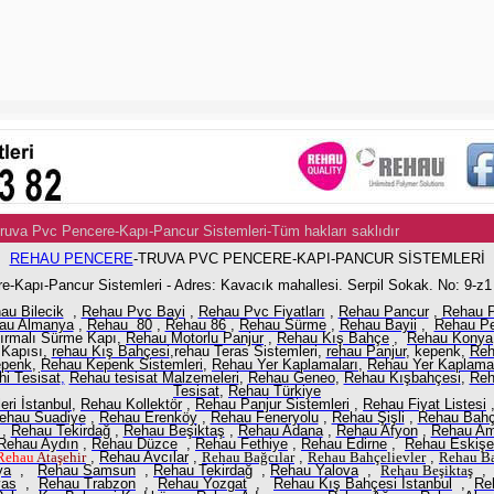
Truva Pvc Pencere-Kapı-Pancur Sistemleri-Tüm hakları saklıdır
Po
REHAU PENCERE
-TRUVA PVC PENCERE-KAPI-PANCUR SİSTEMLERİ
e-Kapı-Pancur Sistemleri - Adres: Kavacık mahallesi. Serpil Sokak. No: 9-z
au Bilecik
,
Rehau Pvc Bayi
,
Rehau Pvc Fiyatları
,
Rehau Pancur
,
Rehau 
au Almanya
,
Rehau 80
,
Rehau 86
,
Rehau Sürme
,
Rehau Bayii
,
Rehau Pe
dırmalı Sürme Kapı,
Rehau Motorlu Panjur
,
Rehau Kış Bahçe
,
Rehau Konya
 Kapısı,
rehau Kış Bahçesi
,rehau Teras Sistemleri,
rehau Panjur
,
kepenk,
Reh
epenk
,
Rehau Kepenk Sistemleri
,
Rehau Yer Kaplamaları
,
Rehau Yer Kaplama
i Tesisat
,
Rehau tesisat Malzemeleri
,
Rehau Geneo
,
Rehau Kışbahçesi
,
Reh
Tesisat,
Rehau Türkiye
eri İstanbul
,
Rehau Kollektör
,
Rehau Panjur Sistemleri
,
Rehau Fiyat Listesi
ehau Suadiye
,
Rehau Erenköy
,
Rehau Feneryolu
,
Rehau Şişli
,
Rehau Bahçe
,
Rehau Tekirdağ
,
Rehau Beşiktaş
,
Rehau Adana
,
Rehau Afyon
,
Rehau A
Rehau Aydın
,
Rehau Düzce
,
Rehau Fethiye
,
Rehau Edirne
,
Rehau Eskişe
Rehau
Ataşehir
,
Rehau Avcılar
,
Rehau
Bağcılar
,
Rehau
Bahçelievler
,
Rehau
Ba
ya
,
Rehau Samsun
,
Rehau Tekirdağ
,
Rehau Yalova
,
Rehau
Beşiktaş
vas
,
Rehau Trabzon
,
Rehau Yozgat
,
Rehau Kış Bahçesi İstanbul
,
Re