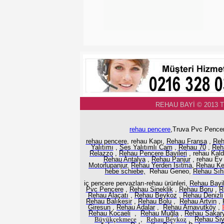
REHAU BAYİ © 2013 
rehau pencere
,Truva Pvc Pencer
rehau pencere
, rehau Kapı,
Rehau Fransa
,
Reh
Yalıtımı
,
Ses Yalıtımlı Cam
,
Rehau 70
,
Reh
Relazzo
,
Rehau Pencere Bayileri
, rehau Kal
Rehau Antalya
,
Rehau Panjur
, rehau Ev
Motorlupanjur,
Rehau Yerden Isıtma
,
Rehau K
hebe schiebe,
Rehau Geneo,
Rehau Sıhh
iç pencere pervazları-rehau ürünleri,
Rehau Bayil
Pvc Pencere
,
Rehau Sineklik
,
Rehau Boru
,
R
Rehau Alaçatı
,
Rehau Beykoz
,
Rehau Denizli
Rehau Balıkesir
,
Rehau Bolu
,
Rehau Artvin
,
Giresun
,
Rehau Adalar
,
Rehau Arnavutköy
,
Rehau Kocaeli
,
Rehau Muğla
,
Rehau Sakar
Büyükçekmece
,
Rehau
Beykoz
,
Rehau Si