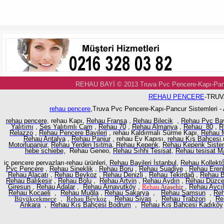
REHAU BAYİ © 2013 Truva Pvc Pencere-Kapı-
REHAU PENCERE
-TRUV
rehau pencere
,Truva Pvc Pencere-Kapı-Pancur Sistemleri -
rehau pencere
, rehau Kapı,
Rehau Fransa
,
Rehau Bilecik
,
Rehau Pvc Ba
Yalıtımı
,
Ses Yalıtımlı Cam
,
Rehau 70
,
Rehau Almanya
,
Rehau 80
,
R
Relazzo
,
Rehau Pencere Bayileri
, rehau Kaldırmalı Sürme Kapı,
Rehau M
Rehau Antalya
,
Rehau Panjur
, rehau Ev Kapısı,
rehau Kış Bahçesi
,
Motorlupanjur,
Rehau Yerden Isıtma
,
Rehau Kepenk
,
Rehau Kepenk Sistem
hebe schiebe,
Rehau Geneo,
Rehau Sıhhi Tesisat
,
Rehau tesisat M
iç pencere pervazları-rehau ürünleri,
Rehau Bayileri İstanbul
,
Rehau Kollektö
Pvc Pencere
,
Rehau Sineklik
,
Rehau Boru
,
Rehau Suadiye
,
Rehau Eren
Rehau Alaçatı
,
Rehau Beykoz
,
Rehau Denizli
,
Rehau Tekirdağ
,
Rehau B
Rehau Balıkesir
,
Rehau Bolu
,
Rehau Artvin
,
Rehau Aydın
,
Rehau Düzc
Giresun
,
Rehau Adalar
,
Rehau Arnavutköy
,
Rehau
Ataşehir
,
Rehau Avcıl
Rehau Kocaeli
,
Rehau Muğla
,
Rehau Sakarya
,
Rehau Samsun
,
Reh
Büyükçekmece
,
Rehau
Beykoz
,
Rehau Sivas
,
Rehau Trabzon
,
Re
Ankara
,
Rehau Kış Bahçesi Bodrum
,
Rehau Kış Bahçesi Kadıköy