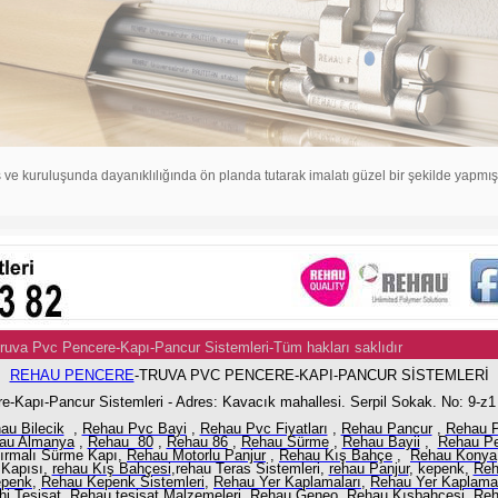
ş ve kuruluşunda dayanıklılığında ön planda tutarak imalatı güzel bir şekilde yapmışt
Truva Pvc Pencere-Kapı-Pancur Sistemleri-Tüm hakları saklıdır
Po
REHAU PENCERE
-TRUVA PVC PENCERE-KAPI-PANCUR SİSTEMLERİ
e-Kapı-Pancur Sistemleri - Adres: Kavacık mahallesi. Serpil Sokak. No: 9-z
au Bilecik
,
Rehau Pvc Bayi
,
Rehau Pvc Fiyatları
,
Rehau Pancur
,
Rehau 
au Almanya
,
Rehau 80
,
Rehau 86
,
Rehau Sürme
,
Rehau Bayii
,
Rehau Pe
dırmalı Sürme Kapı,
Rehau Motorlu Panjur
,
Rehau Kış Bahçe
,
Rehau Konya
 Kapısı,
rehau Kış Bahçesi
,rehau Teras Sistemleri,
rehau Panjur
,
kepenk,
Reh
epenk
,
Rehau Kepenk Sistemleri
,
Rehau Yer Kaplamaları
,
Rehau Yer Kaplama
i Tesisat
,
Rehau tesisat Malzemeleri
,
Rehau Geneo
,
Rehau Kışbahçesi
,
Reh