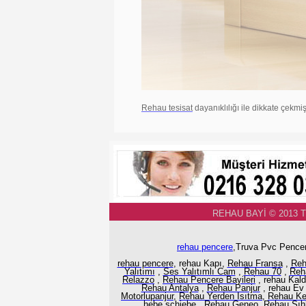
Rehau tesisat
dayanıklılığı ile dikkate çekmi
REHAU BAYİ © 2013 
rehau pencere
,Truva Pvc Pencer
rehau pencere
, rehau Kapı,
Rehau Fransa
,
Reh
Yalıtımı
,
Ses Yalıtımlı Cam
,
Rehau 70
,
Reh
Relazzo
,
Rehau Pencere Bayileri
, rehau Kal
Rehau Antalya
,
Rehau Panjur
, rehau Ev
Motorlupanjur,
Rehau Yerden Isıtma
,
Rehau K
hebe schiebe,
Rehau Geneo,
Rehau Sıhh