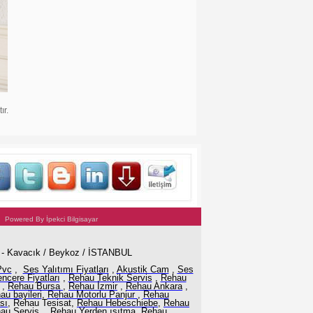
ır.
wered By İpekci Bilgisayar
1 - Kavacık / Beykoz / İSTANBUL
Pvc
,
Ses Yalıtımı Fiyatları
,
Akustik Cam
,
Ses
ncere Fiyatları
,
Rehau Teknik Servis
,
Rehau
,
Rehau Bursa
,
Rehau İzmir
,
Rehau Ankara
,
au bayileri
,
Rehau Motorlu Panjur
,
Rehau
sı
, Rehau Tesisat,
Rehau Hebeschiebe
,
Rehau
au Servis
,
Rehau Yerden ısıtma
,
Rehau