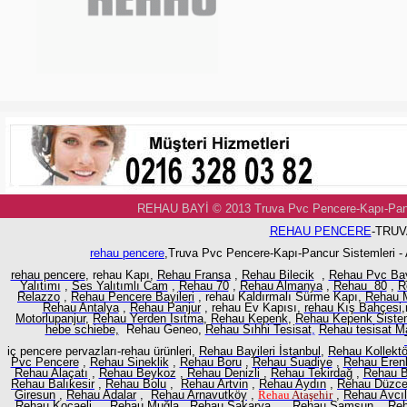
REHAU BAYİ © 2013 Truva Pvc Pencere-Kapı-
REHAU PENCERE
-TRUV
rehau pencere
,Truva Pvc Pencere-Kapı-Pancur Sistemleri -
rehau pencere
, rehau Kapı,
Rehau Fransa
,
Rehau Bilecik
,
Rehau Pvc Ba
Yalıtımı
,
Ses Yalıtımlı Cam
,
Rehau 70
,
Rehau Almanya
,
Rehau 80
,
R
Relazzo
,
Rehau Pencere Bayileri
, rehau Kaldırmalı Sürme Kapı,
Rehau M
Rehau Antalya
,
Rehau Panjur
, rehau Ev Kapısı,
rehau Kış Bahçesi
,
Motorlupanjur,
Rehau Yerden Isıtma
,
Rehau Kepenk
,
Rehau Kepenk Sistem
hebe schiebe,
Rehau Geneo,
Rehau Sıhhi Tesisat
,
Rehau tesisat M
iç pencere pervazları-rehau ürünleri,
Rehau Bayileri İstanbul
,
Rehau Kollektö
Pvc Pencere
,
Rehau Sineklik
,
Rehau Boru
,
Rehau Suadiye
,
Rehau Eren
Rehau Alaçatı
,
Rehau Beykoz
,
Rehau Denizli
,
Rehau Tekirdağ
,
Rehau B
Rehau Balıkesir
,
Rehau Bolu
,
Rehau Artvin
,
Rehau Aydın
,
Rehau Düzc
Giresun
,
Rehau Adalar
,
Rehau Arnavutköy
,
Rehau
Ataşehir
,
Rehau Avcıl
Rehau Kocaeli
,
Rehau Muğla
,
Rehau Sakarya
,
Rehau Samsun
,
Reh