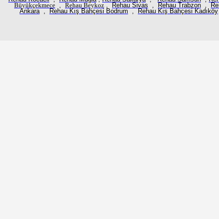
Büyükçekmece
,
Rehau
Beykoz
,
Rehau Sivas
,
Rehau Trabzon
,
Re
Ankara
,
Rehau Kış Bahçesi Bodrum
,
Rehau Kış Bahçesi Kadıköy