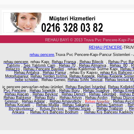
REHAU BAYİ © 2013 Truva Pvc Pencere-Kapı-
REHAU PENCERE
-TRUV
rehau pencere
,Truva Pvc Pencere-Kapı-Pancur Sistemleri -
rehau pencere
, rehau Kapı,
Rehau Fransa
,
Rehau Bilecik
,
Rehau Pvc Ba
Yalıtımı
,
Ses Yalıtımlı Cam
,
Rehau 70
,
Rehau Almanya
,
Rehau 80
,
R
Relazzo
,
Rehau Pencere Bayileri
, rehau Kaldırmalı Sürme Kapı,
Rehau M
Rehau Antalya
,
Rehau Panjur
, rehau Ev Kapısı,
rehau Kış Bahçesi
,
Motorlupanjur,
Rehau Yerden Isıtma
,
Rehau Kepenk
,
Rehau Kepenk Sistem
hebe schiebe,
Rehau Geneo,
Rehau Sıhhi Tesisat
,
Rehau tesisat M
iç pencere pervazları-rehau ürünleri,
Rehau Bayileri İstanbul
,
Rehau Kollektö
Pvc Pencere
,
Rehau Sineklik
,
Rehau Boru
,
Rehau Suadiye
,
Rehau Eren
Rehau Alaçatı
,
Rehau Beykoz
,
Rehau Denizli
,
Rehau Tekirdağ
,
Rehau B
Rehau Balıkesir
,
Rehau Bolu
,
Rehau Artvin
,
Rehau Aydın
,
Rehau Düzc
Giresun
,
Rehau Adalar
,
Rehau Arnavutköy
,
Rehau
Ataşehir
,
Rehau Avcıl
Rehau Kocaeli
,
Rehau Muğla
,
Rehau Sakarya
,
Rehau Samsun
,
Reh
Büyükçekmece
,
Rehau
Beykoz
,
Rehau Sivas
,
Rehau Trabzon
,
Re
Ankara
,
Rehau Kış Bahçesi Bodrum
,
Rehau Kış Bahçesi Kadıköy