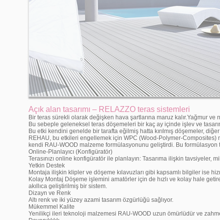
Açık alan tasarımı – RELAZZO teras sistemleri
Bir teras sürekli olarak değişken hava şartlarına maruz kalır.Yağmur ve n
Bu sebeple geleneksel teras döşemeleri bir kaç ay içinde işlev ve tasarım
Bu etki kendini genelde bir tarafta eğilmiş hatta kırılmış döşemeler, diğer 
REHAU, bu etkileri engellemek için WPC (Wood-Polymer-Composites) mal
kendi RAU-WOOD malzeme formülasyonunu geliştirdi. Bu formülasyon tera
Online-Planlayıcı (Konfigüratör)
Terasınızı online konfigüratör ile planlayın: Tasarıma ilişkin tavsiyeler, m
Yetkin Destek
Montaja ilişkin klipler ve döşeme kılavuzları gibi kapsamlı bilgiler ise
Kolay Montaj Döşeme işlemini amatörler için de hızlı ve kolay hale getir
akıllıca geliştirilmiş bir sistem.
Dizayn ve Renk
Altı renk ve iki yüzey azami tasarım özgürlüğü sağlıyor.
Mükemmel Kalite
Yenilikçi ileri teknoloji malzemesi RAU-WOOD uzun ömürlüdür ve zahmets