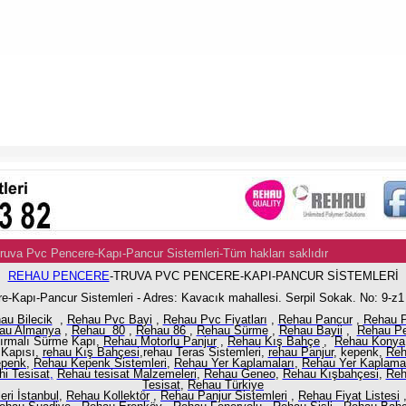
Truva Pvc Pencere-Kapı-Pancur Sistemleri-Tüm hakları saklıdır
Po
REHAU PENCERE
-TRUVA PVC PENCERE-KAPI-PANCUR SİSTEMLERİ
e-Kapı-Pancur Sistemleri - Adres: Kavacık mahallesi. Serpil Sokak. No: 9-z
au Bilecik
,
Rehau Pvc Bayi
,
Rehau Pvc Fiyatları
,
Rehau Pancur
,
Rehau 
au Almanya
,
Rehau 80
,
Rehau 86
,
Rehau Sürme
,
Rehau Bayii
,
Rehau Pe
dırmalı Sürme Kapı,
Rehau Motorlu Panjur
,
Rehau Kış Bahçe
,
Rehau Konya
 Kapısı,
rehau Kış Bahçesi
,rehau Teras Sistemleri,
rehau Panjur
,
kepenk,
Reh
epenk
,
Rehau Kepenk Sistemleri
,
Rehau Yer Kaplamaları
,
Rehau Yer Kaplama
i Tesisat
,
Rehau tesisat Malzemeleri
,
Rehau Geneo
,
Rehau Kışbahçesi
,
Reh
Tesisat,
Rehau Türkiye
eri İstanbul
,
Rehau Kollektör
,
Rehau Panjur Sistemleri
,
Rehau Fiyat Listesi