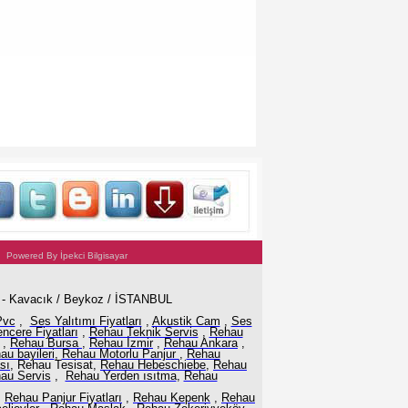
wered By İpekci Bilgisayar
1 - Kavacık / Beykoz / İSTANBUL
Pvc
,
Ses Yalıtımı Fiyatları
,
Akustik Cam
,
Ses
ncere Fiyatları
,
Rehau Teknik Servis
,
Rehau
,
Rehau Bursa
,
Rehau İzmir
,
Rehau Ankara
,
au bayileri
,
Rehau Motorlu Panjur
,
Rehau
sı
, Rehau Tesisat,
Rehau Hebeschiebe
,
Rehau
au Servis
,
Rehau Yerden ısıtma
,
Rehau
,
Rehau Panjur Fiyatları
,
Rehau Kepenk
,
Rehau