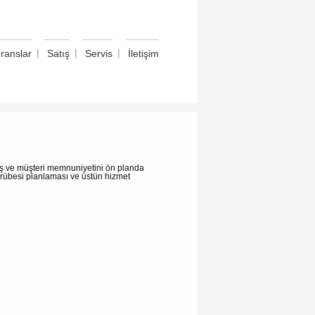
|
|
|
ranslar
Satış
Servis
İletişim
rmış ve müşteri memnuniyetini ön planda
tecrübesi planlaması ve üstün hizmet