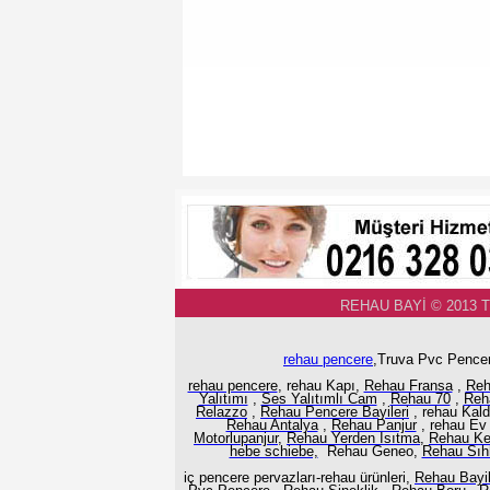
REHAU BAYİ © 2013 
rehau pencere
,Truva Pvc Pencer
rehau pencere
, rehau Kapı,
Rehau Fransa
,
Reh
Yalıtımı
,
Ses Yalıtımlı Cam
,
Rehau 70
,
Reh
Relazzo
,
Rehau Pencere Bayileri
, rehau Kal
Rehau Antalya
,
Rehau Panjur
, rehau Ev
Motorlupanjur,
Rehau Yerden Isıtma
,
Rehau K
hebe schiebe,
Rehau Geneo,
Rehau Sıhh
iç pencere pervazları-rehau ürünleri,
Rehau Bayil