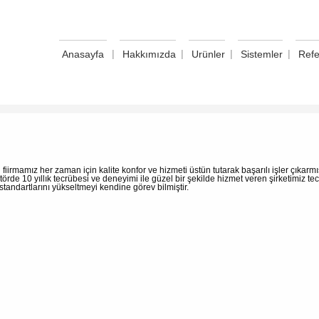
|
|
|
|
Anasayfa
Hakkımızda
Urünler
Sistemler
Refe
 fiirmamız her zaman için kalite konfor ve hizmeti üstün tutarak başarılı işler çıka
ektörde 10 yıllık tecrübesi ve deneyimi ile güzel bir şekilde hizmet veren şirketimiz 
standartlarını yükseltmeyi kendine görev bilmiştir.