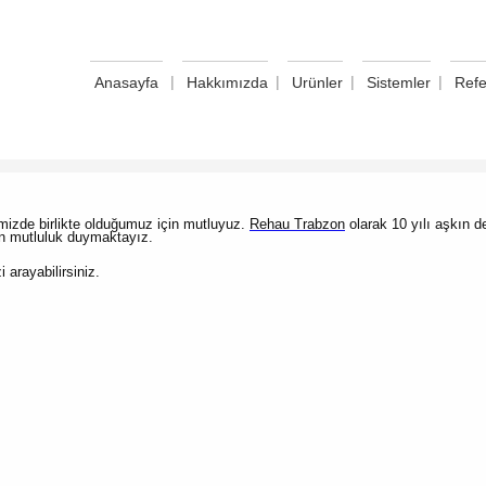
|
|
|
|
Anasayfa
Hakkımızda
Urünler
Sistemler
Refe
limizde birlikte olduğumuz için mutluyuz.
Rehau Trabzon
olarak 10 yılı aşkın 
an mutluluk duymaktayız.
i arayabilirsiniz.