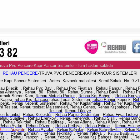
Truva Pvc Pencere-Kapı-Pancur Sistemleri-Tüm hakları saklıdır
Po
REHAU PENCERE
-TRUVA PVC PENCERE-KAPI-PANCUR SİSTEMLERİ
e-Kapı-Pancur Sistemleri - Adres: Kavacık mahallesi. Serpil Sokak. No: 9-z
au Bilecik
,
Rehau Pvc Bayi
,
Rehau Pvc Fiyatları
,
Rehau Pancur
,
Rehau 
au Almanya
,
Rehau 80
,
Rehau 86
,
Rehau Sürme
,
Rehau Bayii
,
Rehau Pe
dırmalı Sürme Kapı,
Rehau Motorlu Panjur
,
Rehau Kış Bahçe
,
Rehau Konya
 Kapısı,
rehau Kış Bahçesi
,rehau Teras Sistemleri,
rehau Panjur
,
kepenk,
Reh
epenk
,
Rehau Kepenk Sistemleri
,
Rehau Yer Kaplamaları
,
Rehau Yer Kaplama
i Tesisat
,
Rehau tesisat Malzemeleri
,
Rehau Geneo
,
Rehau Kışbahçesi
,
Reh
Tesisat,
Rehau Türkiye
eri İstanbul
,
Rehau Kollektör
,
Rehau Panjur Sistemleri
,
Rehau Fiyat Listesi
ehau Suadiye
,
Rehau Erenköy
,
Rehau Feneryolu
,
Rehau Şişli
,
Rehau Bahçe
,
Rehau Tekirdağ
,
Rehau Beşiktaş
,
Rehau Adana
,
Rehau Afyon
,
Rehau A
Rehau Aydın
,
Rehau Düzce
,
Rehau Fethiye
,
Rehau Edirne
,
Rehau Eskişe
Rehau
Ataşehir
,
Rehau Avcılar
,
Rehau
Bağcılar
,
Rehau
Bahçelievler
,
Rehau
Ba
ya
,
Rehau Samsun
,
Rehau Tekirdağ
,
Rehau Yalova
,
Rehau
Beşiktaş
vas
,
Rehau Trabzon
,
Rehau Yozgat
,
Rehau Kış Bahçesi İstanbul
,
Re