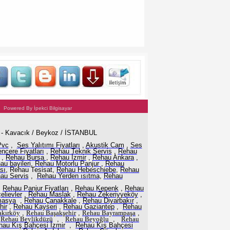
wered By İpekci Bilgisayar
1 - Kavacık / Beykoz / İSTANBUL
Pvc
,
Ses Yalıtımı Fiyatları
,
Akustik Cam
,
Ses
ncere Fiyatları
,
Rehau Teknik Servis
,
Rehau
,
Rehau Bursa
,
Rehau İzmir
,
Rehau Ankara
,
au bayileri
,
Rehau Motorlu Panjur
,
Rehau
sı
, Rehau Tesisat,
Rehau Hebeschiebe
,
Rehau
au Servis
,
Rehau Yerden ısıtma
,
Rehau
,
Rehau Panjur Fiyatları
,
Rehau Kepenk
,
Rehau
lievler
,
Rehau Maslak
,
R
ehau Zekeriyyeköy
,
masya
,
Rehau Çanakkale
,
Rehau Diyarbakır
,
hir
,
Rehau Kayseri
,
Rehau Gaziantep
,
Rehau
kırköy
,
Rehau
Başakşehir
,
Rehau Bayrampaşa
,
,
Rehau
Beylikdüzü
,
Rehau Beyoğlu
,
Rehau
hau Kış Bahçesi İzmir
,
Rehau Kış Bahçesi