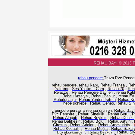
REHAU BAYİ © 2013 
rehau pencere
,Truva Pvc Pencer
rehau pencere
, rehau Kapı,
Rehau Fransa
,
Reh
Yalıtımı
,
Ses Yalıtımlı Cam
,
Rehau 70
,
Reh
Relazzo
,
Rehau Pencere Bayileri
, rehau Kal
Rehau Antalya
,
Rehau Panjur
, rehau Ev
Motorlupanjur,
Rehau Yerden Isıtma
,
Rehau K
hebe schiebe,
Rehau Geneo,
Rehau Sıhh
iç pencere pervazları-rehau ürünleri,
Rehau Bayil
Pvc Pencere
,
Rehau Sineklik
,
Rehau Boru
,
R
Rehau Alaçatı
,
Rehau Beykoz
,
Rehau Denizli
Rehau Balıkesir
,
Rehau Bolu
,
Rehau Artvin
,
Giresun
,
Rehau Adalar
,
Rehau Arnavutköy
,
Rehau Kocaeli
,
Rehau Muğla
,
Rehau Sakar
Büyükçekmece
,
Rehau
Beykoz
,
Rehau Si