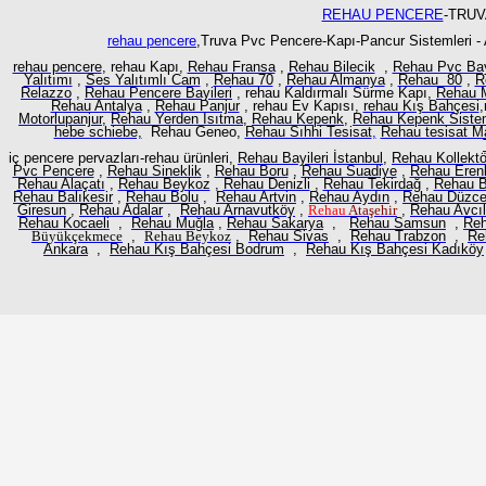
REHAU PENCERE
-TRUV
rehau pencere
,Truva Pvc Pencere-Kapı-Pancur Sistemleri -
rehau pencere
, rehau Kapı,
Rehau Fransa
,
Rehau Bilecik
,
Rehau Pvc Ba
Yalıtımı
,
Ses Yalıtımlı Cam
,
Rehau 70
,
Rehau Almanya
,
Rehau 80
,
R
Relazzo
,
Rehau Pencere Bayileri
, rehau Kaldırmalı Sürme Kapı,
Rehau M
Rehau Antalya
,
Rehau Panjur
, rehau Ev Kapısı,
rehau Kış Bahçesi
,
Motorlupanjur,
Rehau Yerden Isıtma
,
Rehau Kepenk
,
Rehau Kepenk Sistem
hebe schiebe,
Rehau Geneo,
Rehau Sıhhi Tesisat
,
Rehau tesisat M
iç pencere pervazları-rehau ürünleri,
Rehau Bayileri İstanbul
,
Rehau Kollektö
Pvc Pencere
,
Rehau Sineklik
,
Rehau Boru
,
Rehau Suadiye
,
Rehau Eren
Rehau Alaçatı
,
Rehau Beykoz
,
Rehau Denizli
,
Rehau Tekirdağ
,
Rehau B
Rehau Balıkesir
,
Rehau Bolu
,
Rehau Artvin
,
Rehau Aydın
,
Rehau Düzc
Giresun
,
Rehau Adalar
,
Rehau Arnavutköy
,
Rehau
Ataşehir
,
Rehau Avcıl
Rehau Kocaeli
,
Rehau Muğla
,
Rehau Sakarya
,
Rehau Samsun
,
Reh
Büyükçekmece
,
Rehau
Beykoz
,
Rehau Sivas
,
Rehau Trabzon
,
Re
Ankara
,
Rehau Kış Bahçesi Bodrum
,
Rehau Kış Bahçesi Kadıköy