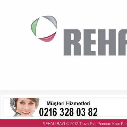
REHAU BAYİ © 2013 Truva Pvc Pencere-Kapı-